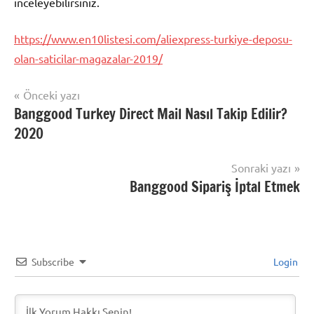
inceleyebilirsiniz.
https://www.en10listesi.com/aliexpress-turkiye-deposu-
olan-saticilar-magazalar-2019/
Yazı
Önceki yazı
Şununla
Banggood Turkey Direct Mail Nasıl Takip Edilir?
Aliexpress
gezinmesi
etiketlenmiş:
Alışveriş
2020
Aliexpress
Depo
,
Sonraki yazı
Aliexpress
Banggood Sipariş İptal Etmek
Depo
Seçimi
,
Aliexpress
Ships
from
Subscribe
Login
nedir?
,
Bu
ürün