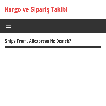
İçeriğe
Kargo ve Sipariş Takibi
geç
Kargo
Takip
Rehberi
Ships From: Aliexpress Ne Demek?