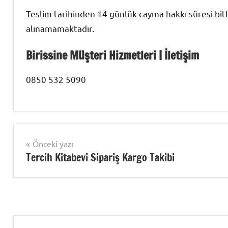
Teslim tarihinden 14 günlük cayma hakkı süresi bit
alınamamaktadır.
Birissine Müşteri Hizmetleri | İletişim
0850 532 5090
Şununla
Kargo
etiketlenmiş:
Takip
Yazı
Önceki yazı
Sipariş
Tercih Kitabevi Sipariş Kargo Takibi
gezinmesi
Takibi
,
Sipariş
Takip