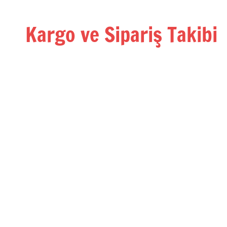
İçeriğe
geç
Kargo ve Sipariş Takibi
Kargo
Takip
Rehberi