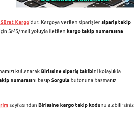
‘dur. Kargoya verilen siparişler
Sürat Kargo
sipariş takip
i için SMS/mail yoluyla iletilen
kargo takip numarasına
amızı kullanarak
ni kolaylıkla
Birissine
sipariş takibi
nı basıp
butonuna basmanız
takip numarası
Sorgula
sayfasından
nu alabilirsiniz
erim
Birissine kargo takip kodu