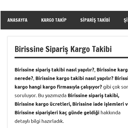
ANASAYFA
KARGO TAKIP
SIPARIŞ TAKIBI
Ş
Birissine Sipariş Kargo Takibi
,
Birissine sipariş takibi nasıl yapılır?
Birissine kar
,
nerede?
Birissine kargo takibi nasıl yapılır? Biriss
gibi çok so
kargo hangi kargo firmasıyla çalışıyor?
soruluyor. Bu yazımızda
Birissine sipariş takibi,
Birissine
kargo ücretleri, Birissine iade işlemleri 
hakkında
Birissine siparişleri kaç günde geldiği
detaylı bilgi hazırladık.