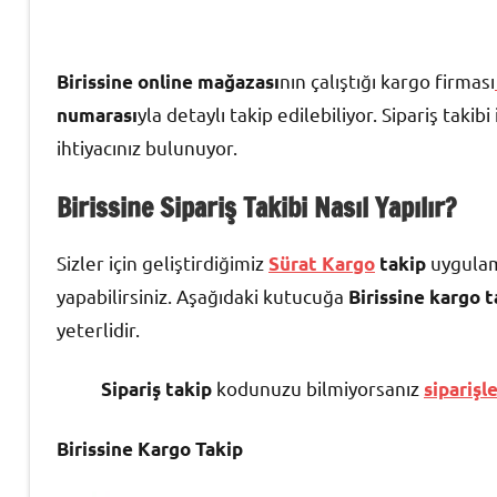
nın çalıştığı kargo firması
Birissine online mağazası
yla detaylı takip edilebiliyor. Sipariş takib
numarası
ihtiyacınız bulunuyor.
Birissine Sipariş Takibi Nas
ıl Yapılır?
Sizler için geliştirdiğimiz
uygulam
Sürat Kargo
takip
yapabilirsiniz. Aşağıdaki kutucuğa
Birissine kargo 
yeterlidir.
kodunuzu bilmiyorsanız
Sipariş takip
siparişl
Birissine Kargo Takip