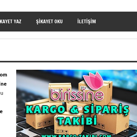
IKAYET YAZ
ŞIKAYET OKU
İLETIŞIM
gom
ine
ru
ve