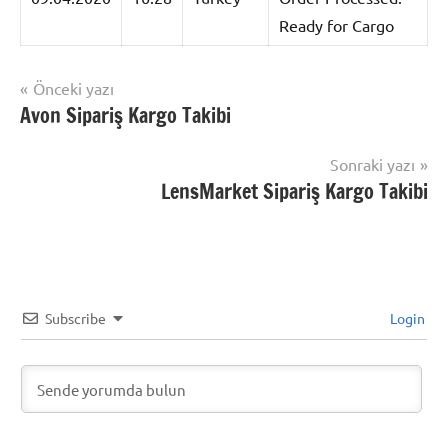
Ready for Cargo
Yazı
Önceki yazı
Şununla
Avon Sipariş Kargo Takibi
Kargo
gezinmesi
etiketlenmiş:
Takip
Fast
Sonraki yazı
Express
LensMarket Sipariş Kargo Takibi
Subscribe
Login