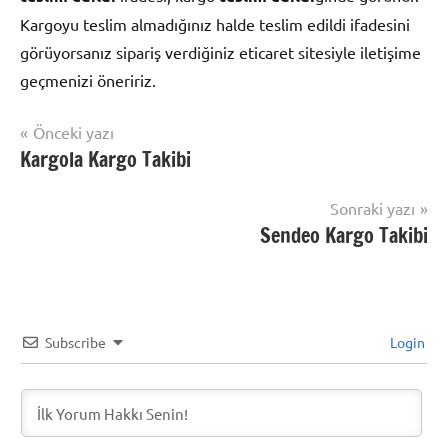
Kargoyu teslim almadığınız halde teslim edildi ifadesini
görüyorsanız sipariş verdiğiniz eticaret sitesiyle iletişime
geçmenizi öneririz.
Yazı
Önceki yazı
Şununla
Kargola Kargo Takibi
Kargo
gezinmesi
etiketlenmiş:
Takip
Kargo
Sonraki yazı
Takibi
,
Sendeo Kargo Takibi
Kargo
Türk
,
Kargom
Nerede?
Kargo
Subscribe
Login
Takibi