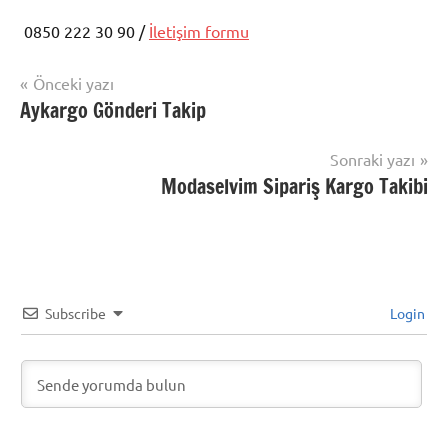
0850 222 30 90 /
İletişim formu
Yazı
Önceki yazı
Şununla
Aykargo Gönderi Takip
Kargo
gezinmesi
etiketlenmiş:
Takip
Morhipo
,
Sonraki yazı
Morhipo
Modaselvim Sipariş Kargo Takibi
Kargo
Takibi
,
Sipariş
Takibi
,
Sipariş
Subscribe
Login
Takip