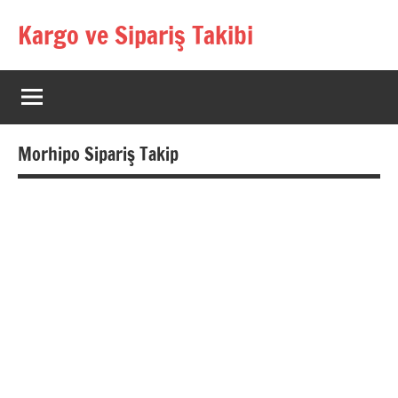
İçeriğe
Kargo ve Sipariş Takibi
geç
Kargo
Takip
Rehberi
Morhipo Sipariş Takip