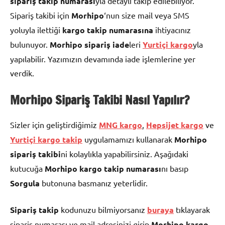
sipariş takip numarası
yla detaylı takip edilebiliyor.
Sipariş takibi için
Morhipo
‘nun size mail veya SMS
yoluyla ilettiği
kargo takip numarasına
ihtiyacınız
bulunuyor.
Morhipo
sipariş iade
leri
Yurtiçi kargo
yla
yapılabilir. Yazımızın devamında iade işlemlerine yer
verdik.
Morhipo Sipariş Takibi Nasıl Yapılır?
Sizler için geliştirdiğimiz
MNG kargo
,
Hepsijet kargo
ve
Yurtiçi kargo takip
uygulamamızı kullanarak
Morhipo
sipariş takibi
ni kolaylıkla yapabilirsiniz. Aşağıdaki
kutucuğa
Morhipo
kargo takip numarası
nı basıp
Sorgula
butonuna basmanız yeterlidir.
Sipariş takip
kodunuzu bilmiyorsanız
buraya
tıklayarak
sipariş numarası ve mail adresinizi girip
Morhipo
kargo