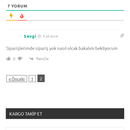
7
YORUM
Sevgi
5 yıl önce
Siparişlerimde sipariş yok nasıl olcak bakalım bekliyorum
Yanıtla
0
2
« Önceki
1
KARGO TAKIP ET