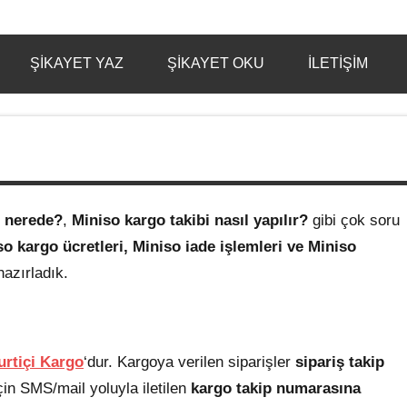
ŞIKAYET YAZ
ŞIKAYET OKU
İLETIŞIM
 nerede?
,
Miniso kargo takibi nasıl yapılır?
gibi çok soru
so
kargo ücretleri, Miniso iade işlemleri ve Miniso
hazırladık.
urtiçi Kargo
‘dur. Kargoya verilen siparişler
sipariş takip
 için SMS/mail yoluyla iletilen
kargo takip numarasına