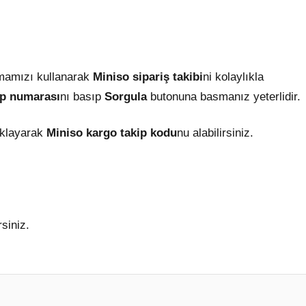
?
mamızı kullanarak
Miniso
sipariş takibi
ni kolaylıkla
ip numarası
nı basıp
Sorgula
butonuna basmanız yeterlidir.
ıklayarak
Miniso kargo takip kodu
nu alabilirsiniz.
siniz.