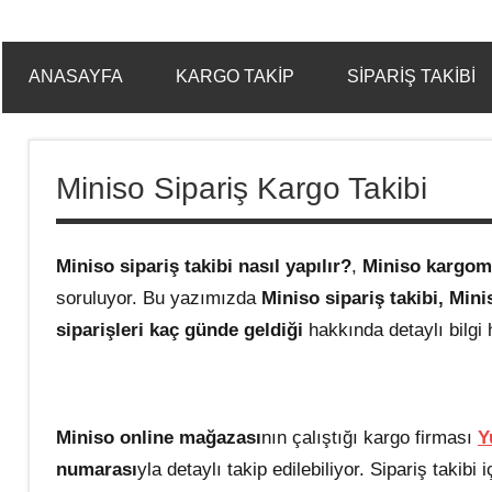
ANASAYFA
KARGO TAKIP
SIPARIŞ TAKIBI
Miniso Sipariş Kargo Takibi
Miniso sipariş takibi nasıl yapılır?
,
Miniso kargom
soruluyor. Bu yazımızda
Miniso sipariş takibi,
Mini
siparişleri kaç günde geldiği
hakkında detaylı bilgi 
Miniso online mağazası
nın çalıştığı kargo firması
Y
numarası
yla detaylı takip edilebiliyor. Sipariş takibi