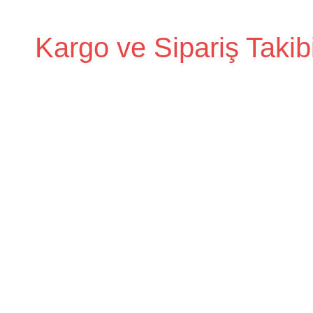
İçeriğe
geç
Kargo ve Sipariş Takib
Kargo
Takip
Rehberi