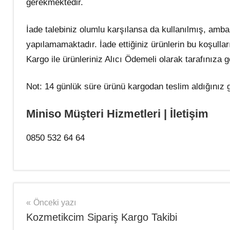
gerekmektedir.
İade talebiniz olumlu karşılansa da kullanılmış, amba
yapılamamaktadır. İade ettiğiniz ürünlerin bu koşulla
Kargo ile ürünleriniz Alıcı Ödemeli olarak tarafınıza g
Not: 14 günlük süre ürünü kargodan teslim aldığınız 
Miniso Müşteri Hizmetleri | İletişim
0850 532 64 64
Şununla
Kargo
etiketlenmiş:
Takip
Yazı
Önceki yazı
Miniso
,
Kozmetikcim Sipariş Kargo Takibi
Sipariş
gezinmesi
Takibi
,