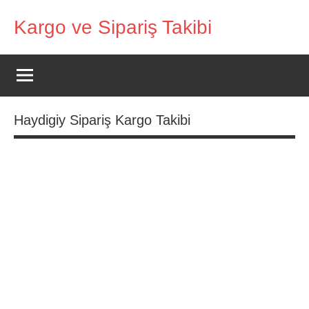
İçeriğe
Kargo ve Sipariş Takibi
geç
Kargo
Takip
Rehberi
Haydigiy Sipariş Kargo Takibi