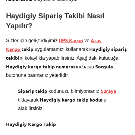
Haydigiy Sipariş Takibi Nas
ıl
Yapılır?
UPS Kargo
Aras
Sizler için geliştirdiğimiz
ve
Kargo
takip
Haydigiy
sipariş
uygulamamızı kullanarak
takibi
ni kolaylıkla yapabilirsiniz. Aşağıdaki kutucuğa
Haydigiy kargo takip numarası
Sorgula
nı basıp
butonuna basmanız yeterlidir.
Sipariş takip
buraya
kodunuzu bilmiyorsanız
Haydigiy kargo takip kodu
tıklayarak
nu
alabilirsiniz.
Haydigiy Kargo Takip