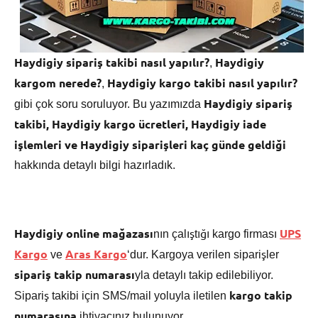
Haydigiy sipariş takibi nasıl yapılır?
Haydigiy
,
kargom nerede?
Haydigiy kargo takibi nasıl yapılır?
,
Haydigiy sipariş
gibi çok soru soruluyor. Bu yazımızda
takibi,
Haydigiy
kargo ücretleri, Haydigiy iade
işlemleri ve Haydigiy siparişleri kaç günde geldiği
hakkında detaylı bilgi hazırladık.
Haydigiy online mağazası
UPS
nın çalıştığı kargo firması
Kargo
Aras Kargo
ve
‘dur. Kargoya verilen siparişler
sipariş takip numarası
yla detaylı takip edilebiliyor.
kargo takip
Sipariş takibi için SMS/mail yoluyla iletilen
numarasına
ihtiyacınız bulunuyor.