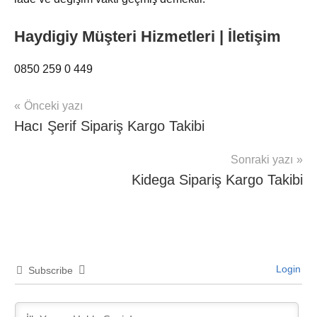
Haydigiy Müşteri Hizmetleri | İletişim
0850 259 0 449
Yazı
Önceki yazı
Şununla
Kargo
Hacı Şerif Sipariş Kargo Takibi
gezinmesi
etiketlenmiş:
Takip
Haydigiy
,
Sonraki yazı
Sipariş
Kidega Sipariş Kargo Takibi
Takibi
,
Sipariş
Takip
Login
Subscribe