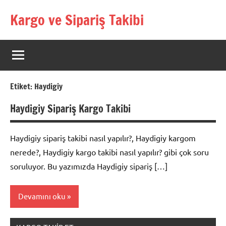
İçeriğe
Kargo ve Sipariş Takibi
geç
Kargo
Takip
Rehberi
Etiket:
Haydigiy
Haydigiy Sipariş Kargo Takibi
Haydigiy sipariş takibi nasıl yapılır?, Haydigiy kargom
nerede?, Haydigiy kargo takibi nasıl yapılır? gibi çok soru
soruluyor. Bu yazımızda Haydigiy sipariş […]
Devamını oku