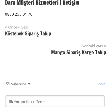
Dara Müşteri Hizmetleri | İletişim
0850 255 01 70
Yazı
Önceki yazı
Şununla
Köstebek Sipariş Takip
Kargo
gezinmesi
etiketlenmiş:
Takip
Dara
,
Sonraki yazı
Sipariş
Mango Sipariş Kargo Takip
Takibi
,
Sipariş
Takip
Subscribe
Login