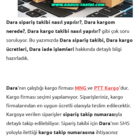
Dara sipariş takibi nasıl yapılır?
,
Dara k
argom
nerede?
,
Dara kargo takibi nasıl yapılır?
gibi çok soru
soruluyor. Bu yazımızda
Dara sipariş takibi,
Dara
kargo
ücretleri, Dara iade işlemleri
hakkında detaylı bilgi
hazırladık.
Dara
‘nın çalıştığı kargo firması
MNG
ve
PTT Kargo
‘dur.
Kargo firması seçimi yapılamıyor. Siparişleriniz, kargo
firmalarından en uygun ücretli olanıyla teslim edilecektir.
Kargoya verilen siparişler
sipariş takip numarası
yla
detaylı takip edilebiliyor. Sipariş takibi için
Dara
‘nın SMS
yoluyla ilettiği
kargo takip numarasına
ihtiyacınız