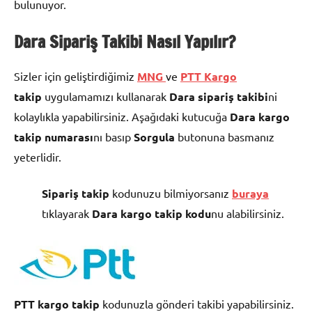
bulunuyor.
Dara Sipariş Takibi Nasıl Yapılır?
Sizler için geliştirdiğimiz
MNG
ve
PTT Kargo
takip
uygulamamızı kullanarak
Dara
sipariş takibi
ni
kolaylıkla yapabilirsiniz. Aşağıdaki kutucuğa
Dara kargo
takip numarası
nı basıp
Sorgula
butonuna basmanız
yeterlidir.
Sipariş takip
kodunuzu bilmiyorsanız
buraya
tıklayarak
Dara kargo takip kodu
nu alabilirsiniz.
PTT kargo takip
kodunuzla gönderi takibi yapabilirsiniz.