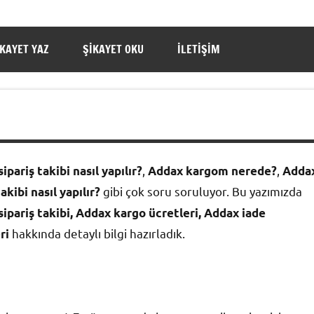
IKAYET YAZ
ŞIKAYET OKU
İLETIŞIM
,
,
ipariş takibi nasıl yapılır?
Addax
kargom nerede?
Adda
gibi çok soru soruluyor. Bu yazımızda
akibi nasıl yapılır?
ipariş takibi,
Addax
kargo ücretleri, Addax iade
hakkında detaylı bilgi hazırladık.
ri