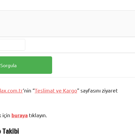
ax.com.tr
‘nin “
Teslimat ve Kargo
” sayfasını ziyaret
k için
tıklayın.
buraya
 Takibi