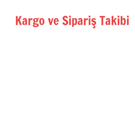
İçeriğe
geç
Kargo ve Sipariş Takibi
Kargo
Takip
Rehberi