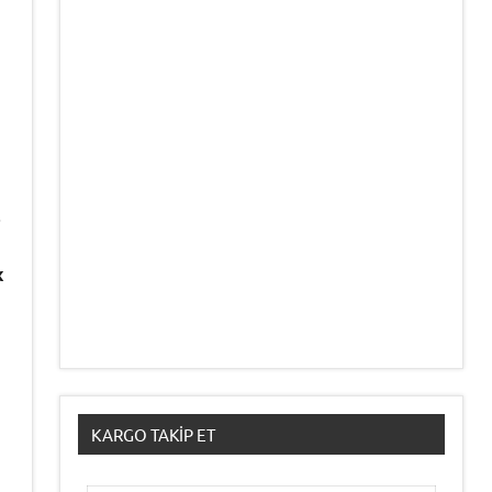
.
x
KARGO TAKIP ET