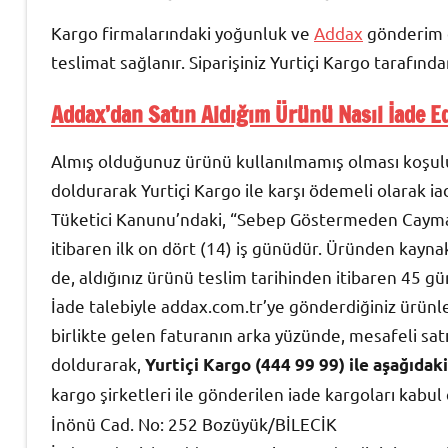
Kargo firmalarındaki yoğunluk ve
Addax
gönderim d
teslimat sağlanır. Siparişiniz Yurtiçi Kargo tarafında
Addax’dan Satın Aldığım Ürünü Nasıl İade Ed
Almış olduğunuz ürünü kullanılmamış olması koşulu
doldurarak Yurtiçi Kargo ile karşı ödemeli olarak iad
Tüketici Kanunu’ndaki, “Sebep Göstermeden Cayma 
itibaren ilk on dört (14) iş günüdür. Üründen kayn
de, aldığınız ürünü teslim tarihinden itibaren 45 gün
İade talebiyle addax.com.tr’ye gönderdiğiniz ürünleri
birlikte gelen faturanın arka yüzünde, mesafeli sa
doldurarak,
Yurtiçi Kargo (444 99 99) ile aşağıdak
kargo şirketleri ile gönderilen iade kargoları kabul
İnönü Cad. No: 252 Bozüyük/BİLECİK