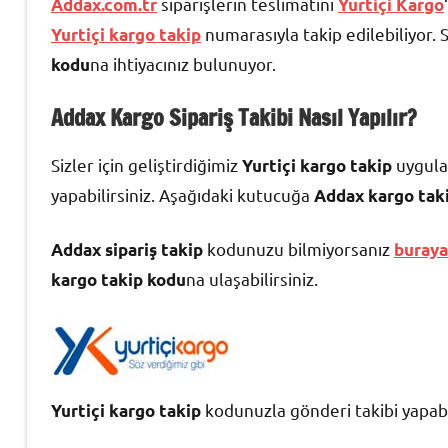
siparişlerin teslimatını
Addax.com.tr
Yurtiçi Kargo
numarasıyla takip edilebiliyor. Si
Yurtiçi kargo takip
na ihtiyacınız bulunuyor.
kodu
Addax Kargo Sipariş Takibi Nasıl Yapılır?
Sizler için geliştirdiğimiz
uygula
Yurtiçi kargo takip
yapabilirsiniz. Aşağıdaki kutucuğa
Addax kargo tak
kodunuzu bilmiyorsanız
Addax sipariş takip
buraya
na ulaşabilirsiniz.
kargo takip kodu
kodunuzla gönderi takibi yapabil
Yurtiçi kargo takip