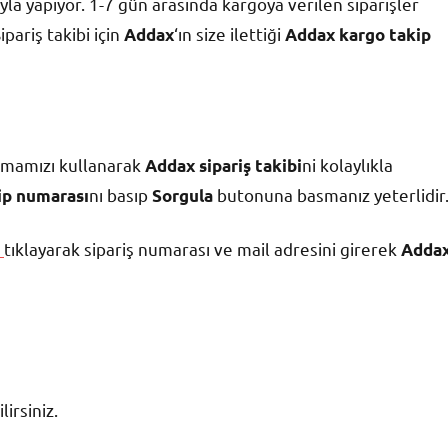
‘yla yapıyor. 1-7 gün arasında kargoya verilen siparişler
pariş takibi için
‘ın size ilettiği
Addax
Addax kargo takip
mamızı kullanarak
ni kolaylıkla
Addax sipariş takibi
nı basıp
butonuna basmanız yeterlidir
ip numarası
Sorgula
tıklayarak sipariş numarası ve mail adresini girerek
Adda
irsiniz.