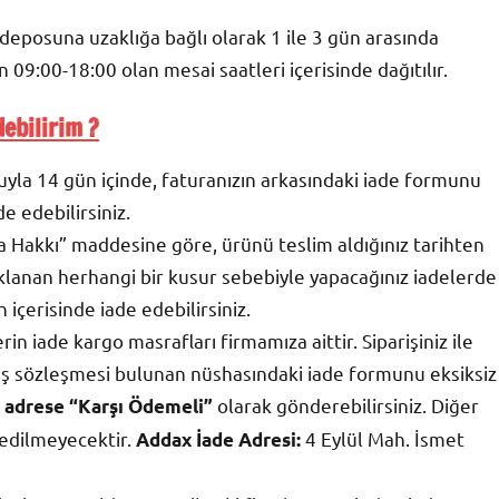
eposuna uzaklığa bağlı olarak 1 ile 3 gün arasında
n 09:00-18:00 olan mesai saatleri içerisinde dağıtılır.
ebilirim ?
yla 14 gün içinde, faturanızın arkasındaki iade formunu
e edebilirsiniz.
Hakkı” maddesine göre, ürünü teslim aldığınız tarihten
aklanan herhangi bir kusur sebebiyle yapacağınız iadelerde
 içerisinde iade edebilirsiniz.
n iade kargo masrafları firmamıza aittir. Siparişiniz ile
tış sözleşmesi bulunan nüshasındaki iade formunu eksiksiz
olarak gönderebilirsiniz. Diğer
i adrese “Karşı Ödemeli”
 edilmeyecektir.
4 Eylül Mah. İsmet
Addax İade Adresi: