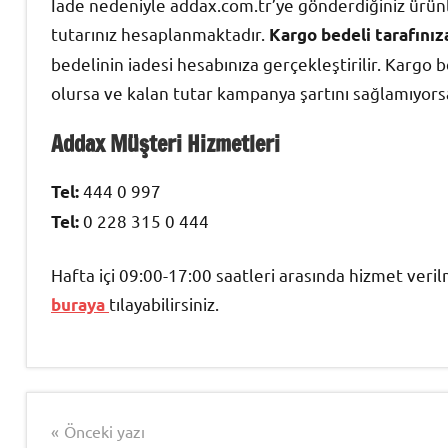
İade nedeniyle addax.com.tr’ye gönderdiğiniz ürünler
tutarınız hesaplanmaktadır.
Kargo bedeli tarafınız
bedelinin iadesi hesabınıza gerçekleştirilir. Kargo 
olursa ve kalan tutar kampanya şartını sağlamıyors
Addax Müşteri Hizmetleri
444 0 997
Tel:
0 228 315 0 444
Tel:
Hafta içi 09:00-17:00 saatleri arasında hizmet veri
tılayabilirsiniz.
buraya
Şununla
Kargo
etiketlenmiş:
Takip
Yazı
Önceki yazı
Addax
,