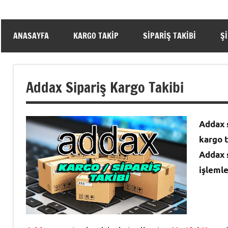
ANASAYFA
KARGO TAKIP
SIPARIŞ TAKIBI
Ş
Addax Sipariş Kargo Takibi
Addax s
kargo t
Addax s
işlemle