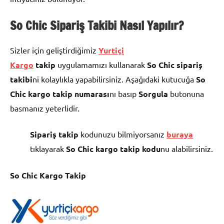
So Chic Sipariş Takibi Nas
ıl Yapılır?
Sizler için geliştirdiğimiz
Yurtiçi
Kargo
takip
uygulamamızı kullanarak
So Chic
sipariş
takibi
ni kolaylıkla yapabilirsiniz. Aşağıdaki kutucuğa
So
Chic kargo takip numarası
nı basıp
Sorgula
butonuna
basmanız yeterlidir.
Sipariş takip
kodunuzu bilmiyorsanız
buraya
tıklayarak
So Chic kargo takip kodu
nu alabilirsiniz.
So Chic Kargo Takip