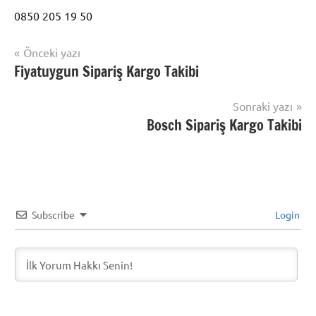
0850 205 19 50
Yazı
Önceki yazı
Şununla
Fiyatuygun Sipariş Kargo Takibi
Kargo
gezinmesi
etiketlenmiş:
Takip
Sipariş
Sonraki yazı
Takibi
,
Bosch Sipariş Kargo Takibi
Sipariş
Takip
,
So
Chic
Subscribe
Login