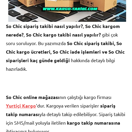
So Chic sipariş takibi nasıl yapılır?
,
So Chic kargom
nerede?
,
So Chic kargo takibi nasıl yapılır?
gibi çok
soru soruluyor. Bu yazımızda
So Chic sipariş takibi,
So
Chic
kargo ücretleri, So Chic iade işlemleri ve So Chic
siparişleri kaç günde geldiği
hakkında detaylı bilgi
hazırladık.
So Chic online mağazası
nın çalıştığı kargo firması
Yurtiçi Kargo
‘dur. Kargoya verilen siparişler
sipariş
takip numarası
yla detaylı takip edilebiliyor. Sipariş takibi
için SMS/mail yoluyla iletilen
kargo takip numarasına
ihtiyacınız bulunuyor.