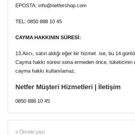
EPOSTA: info@netfershop.com
TEL: 0850 888 10 45
CAYMA HAKKININ SÜRESİ:
13.Alıcı, satın aldığı eğer bir hizmet ise, bu 14 günl
Cayma hakkı süresi sona ermeden önce, tüketicinin o
cayma hakkı kullanılamaz.
Netfer Müşteri Hizmetleri | İletişim
0850 888 10 45
Şununla
Kargo
etiketlenmiş:
Takip
Yazı
Önceki yazı
Netfer
,