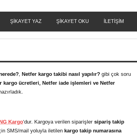
ŞIKAYET YAZ
ŞIKAYET OKU
İLETIŞIM
nerede?
,
Netfer kargo takibi nasıl yapılır?
gibi çok soru
er
kargo ücretleri, Netfer iade işlemleri ve Netfer
hazırladık.
NG Kargo
‘dur. Kargoya verilen siparişler
sipariş takip
 için SMS/mail yoluyla iletilen
kargo takip numarasına