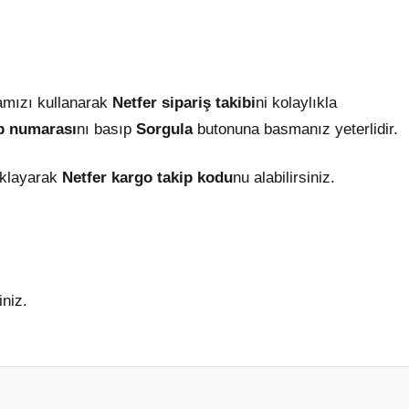
mızı kullanarak
Netfer
sipariş takibi
ni kolaylıkla
ip numarası
nı basıp
Sorgula
butonuna basmanız yeterlidir.
ıklayarak
Netfer kargo takip kodu
nu alabilirsiniz.
iniz.