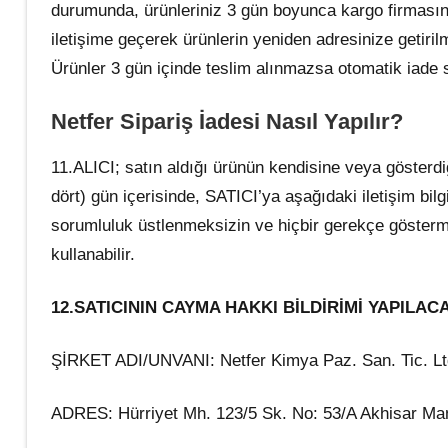
durumunda, ürünleriniz 3 gün boyunca kargo firmasının
iletişime geçerek ürünlerin yeniden adresinize getirilm
Ürünler 3 gün içinde teslim alınmazsa otomatik iade s
Netfer Sipariş İadesi Nasıl Yapılır?
11.ALICI; satın aldığı ürünün kendisine veya gösterdiğ
dört) gün içerisinde, SATICI’ya aşağıdaki iletişim bilg
sorumluluk üstlenmeksizin ve hiçbir gerekçe göste
kullanabilir.
12.SATICININ CAYMA HAKKI BİLDİRİMİ YAPILACA
ŞİRKET ADI/UNVANI: Netfer Kimya Paz. San. Tic. Ltd
ADRES: Hürriyet Mh. 123/5 Sk. No: 53/A Akhisar Ma