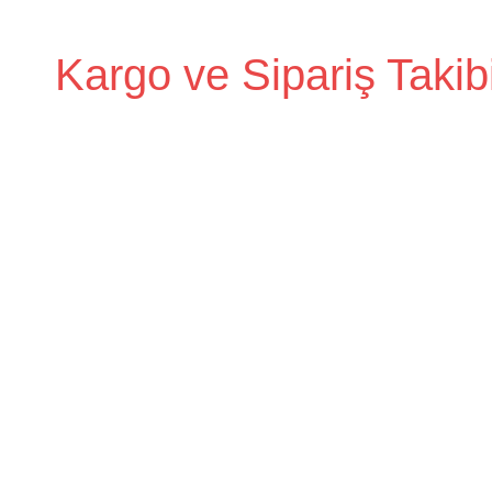
İçeriğe
geç
Kargo ve Sipariş Takib
Kargo
Takip
Rehberi