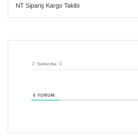
NT Sipariş Kargo Takibi
Netfer
gezinmesi
Pasta
Cila
,
Sipariş
Takip
Subscribe
0
YORUM