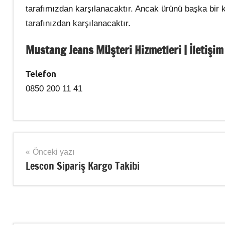
tarafımızdan karşılanacaktır. Ancak ürünü başka bir k
tarafınızdan karşılanacaktır.
Mustang Jeans Müşteri Hizmetleri | İletişim
Telefon
0850 200 11 41
Şununla
Kargo
etiketlenmiş:
Takip
Yazı
Önceki yazı
Mustang
Lescon Sipariş Kargo Takibi
gezinmesi
Jeans
,
Sipariş
Takibi
,
Sipariş
Takip