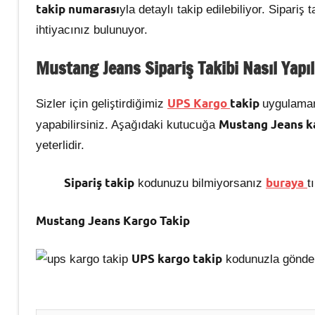
takip numarası
yla detaylı takip edilebiliyor. Sipariş 
ihtiyacınız bulunuyor.
Mustang Jeans Sipariş Takibi Nas
ıl Yapı
UPS Kargo
takip
Sizler için geliştirdiğimiz
uygulama
Mustang Jeans k
yapabilirsiniz. Aşağıdaki kutucuğa
yeterlidir.
Sipariş takip
buraya
kodunuzu bilmiyorsanız
t
Mustang Jeans Kargo Takip
UPS kargo takip
kodunuzla gönderi