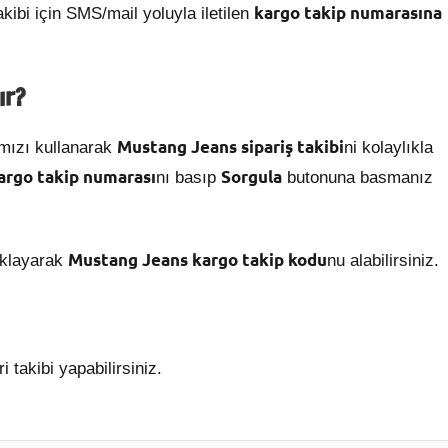
kargo takip numarasına
takibi için SMS/mail yoluyla iletilen
lır?
Mustang Jeans
sipariş takibi
mızı kullanarak
ni kolaylıkla
argo takip numarası
Sorgula
nı basıp
butonuna basmanız
Mustang Jeans kargo takip kodu
ıklayarak
nu alabilirsiniz.
 takibi yapabilirsiniz.