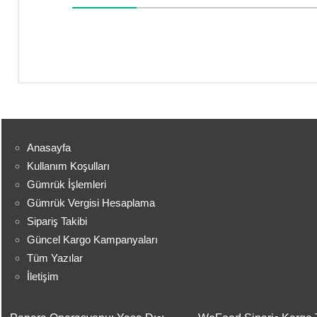
MaxiTekno
Sipariş
Takip
,
Sipariş
Takibi
,
Sipariş
Takip
Anasayfa
Kullanım Koşulları
Gümrük İşlemleri
Gümrük Vergisi Hesaplama
Sipariş Takibi
Güncel Kargo Kampanyaları
Tüm Yazılar
İletişim