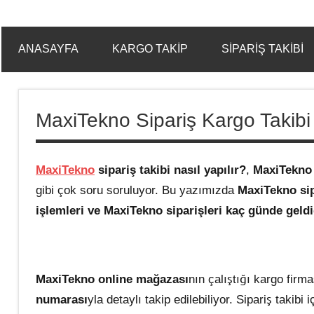
ANASAYFA
KARGO TAKIP
SIPARIŞ TAKIBI
MaxiTekno Sipariş Kargo Takibi
MaxiTekno
sipariş takibi nasıl yapılır?
,
MaxiTekno
gibi çok soru soruluyor. Bu yazımızda
MaxiTekno sipa
işlemleri ve MaxiTekno siparişleri kaç günde geld
MaxiTekno online mağazası
nın çalıştığı kargo firm
numarası
yla detaylı takip edilebiliyor. Sipariş takibi