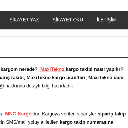
ŞIKAYET YAZ
ŞIKAYET OKU
İLETIŞIM
 kargom nerede?
,
MaxiTekno
kargo takibi nasıl yapılır?
riş takibi,
MaxiTekno
kargo ücretleri, MaxiTekno iade
iği
hakkında detaylı bilgi hazırladık.
ası
MNG Kargo
‘dur. Kargoya verilen siparişler
sipariş takip
 için SMS/mail yoluyla iletilen
kargo takip numarasına