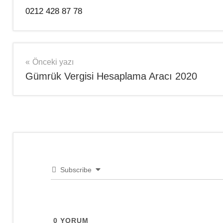
0212 428 87 78
Şununla
Kargo
etiketlenmiş:
Takip
Yazı
Önceki yazı
MaxiTekno
Gümrük Vergisi Hesaplama Aracı 2020
Kargo
,
gezinmesi
MaxiTekno
Kargo
Takip
,
MaxiTekno
Kargo
Ücreti
,
MaxiTekno
Subscribe
Kargom
Nerede
,
MaxiTekno
Sipariş
,
0
YORUM