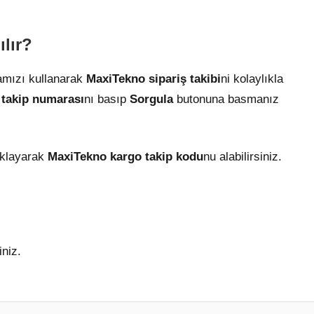
ılır?
mızı kullanarak
MaxiTekno
sipariş takibi
ni kolaylıkla
 takip numarası
nı basıp
Sorgula
butonuna basmanız
ıklayarak
MaxiTekno kargo takip kodu
nu alabilirsiniz.
iniz.