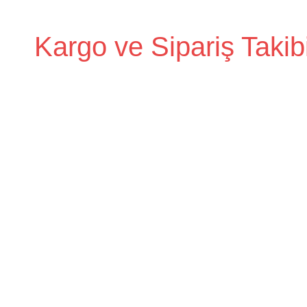
İçeriğe
geç
Kargo ve Sipariş Takib
Kargo
Takip
Rehberi