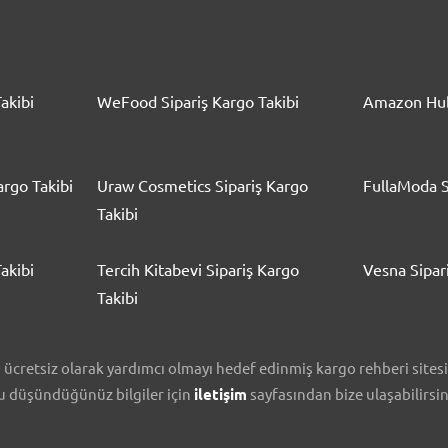
akibi
WeFood Sipariş Kargo Takibi
Amazon Hub
rgo Takibi
Uraw Cosmetics Sipariş Kargo
FullaModa S
Takibi
akibi
Tercih Kitabevi Sipariş Kargo
Vesna Sipar
Takibi
cretsiz olarak yardımcı olmayı hedef edinmiş kargo rehberi sitesidi
nu düşündüğünüz bilgiler için
iletişim
sayfasından bize ulaşabilirsin