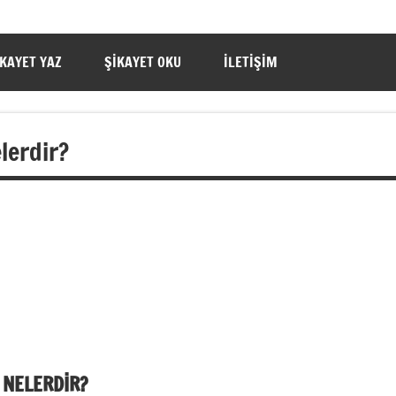
IKAYET YAZ
ŞIKAYET OKU
İLETIŞIM
lerdir?
 NELERDİR?