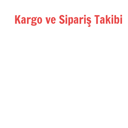
İçeriğe
geç
Kargo ve Sipariş Takibi
Kargo
Takip
Rehberi