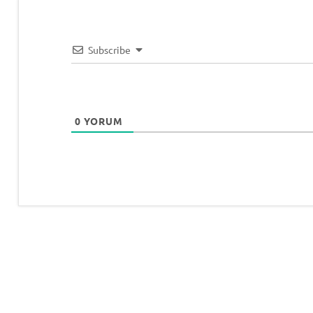
Nasıl
Alınır?
,
PTT'den
Subscribe
HGS
Almak
0
YORUM