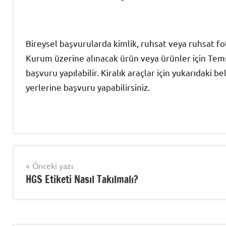
Bireysel başvurularda kimlik, ruhsat veya ruhsat fo
Kurum üzerine alınacak ürün veya ürünler için Temsi
başvuru yapılabilir. Kiralık araçlar için yukarıdaki 
yerlerine başvuru yapabilirsiniz.
Şununla
HGS
etiketlenmiş:
Sorgulama
Yazı
Önceki yazı
HGS
HGS Etiketi Nasıl Takılmalı?
gezinmesi
İçin
İstenen
Belgeler
,
HGS