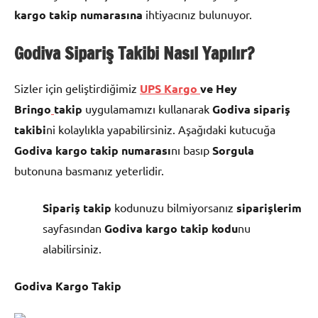
kargo takip numarasına
ihtiyacınız bulunuyor.
Godiva Sipariş Takibi Nas
ıl Yapılır?
Sizler için geliştirdiğimiz
UPS Kargo
ve Hey
Bringo
takip
uygulamamızı kullanarak
Godiva
sipariş
takibi
ni kolaylıkla yapabilirsiniz. Aşağıdaki kutucuğa
Godiva kargo takip numarası
nı basıp
Sorgula
butonuna basmanız yeterlidir.
Sipariş takip
kodunuzu bilmiyorsanız
siparişlerim
sayfasından
Godiva kargo takip kodu
nu
alabilirsiniz.
Godiva Kargo Takip