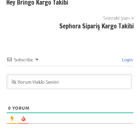
Hey Bringo Kargo Takibi
Kargo
gezinmesi
etiketlenmiş:
Takip
Godiva
,
Sonraki yazı
Sipariş
Sephora Sipariş Kargo Takibi
Takibi
,
Sipariş
Takip
Subscribe
Login
0
YORUM