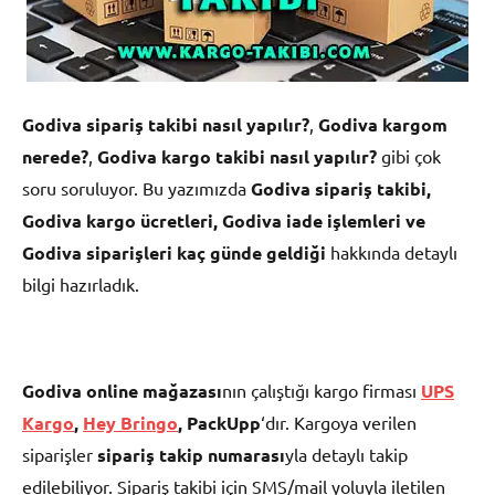
Godiva sipariş takibi nasıl yapılır?
,
Godiva kargom
nerede?
,
Godiva kargo takibi nasıl yapılır?
gibi çok
soru soruluyor. Bu yazımızda
Godiva sipariş takibi,
Godiva
kargo ücretleri, Godiva iade işlemleri ve
Godiva siparişleri kaç günde geldiği
hakkında detaylı
bilgi hazırladık.
Godiva online mağazası
nın çalıştığı kargo firması
UPS
Kargo
,
Hey Bringo
, PackUpp
‘dır. Kargoya verilen
siparişler
sipariş takip numarası
yla detaylı takip
edilebiliyor. Sipariş takibi için SMS/mail yoluyla iletilen