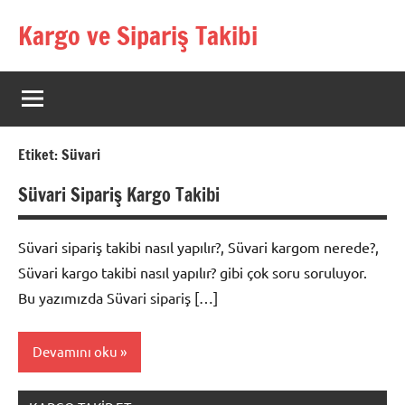
İçeriğe
Kargo ve Sipariş Takibi
geç
Kargo
Takip
Rehberi
Etiket:
Süvari
Süvari Sipariş Kargo Takibi
Süvari sipariş takibi nasıl yapılır?, Süvari kargom nerede?,
Süvari kargo takibi nasıl yapılır? gibi çok soru soruluyor.
Bu yazımızda Süvari sipariş […]
Devamını oku