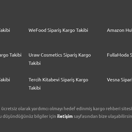
akibi
WeFood Sipariş Kargo Takibi
Amazon Hub
rgo Takibi
Uraw Cosmetics Sipariş Kargo
FullaModa S
Takibi
akibi
Tercih Kitabevi Sipariş Kargo
Vesna Sipar
Takibi
cretsiz olarak yardımcı olmayı hedef edinmiş kargo rehberi sitesidi
nu düşündüğünüz bilgiler için
iletişim
sayfasından bize ulaşabilirsin