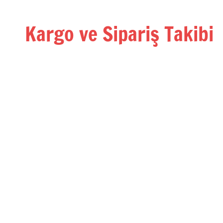
İçeriğe
geç
Kargo ve Sipariş Takibi
Kargo
Takip
Rehberi