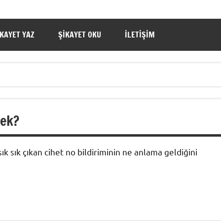
IKAYET YAZ
ŞIKAYET OKU
İLETIŞIM
mek?
k sık çıkan cihet no bildiriminin ne anlama geldiğini