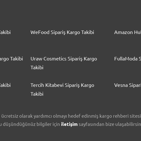
akibi
WeFood Sipariş Kargo Takibi
Amazon Hub
rgo Takibi
Uraw Cosmetics Sipariş Kargo
FullaModa S
Takibi
akibi
Tercih Kitabevi Sipariş Kargo
Vesna Sipar
Takibi
cretsiz olarak yardımcı olmayı hedef edinmiş kargo rehberi sitesidi
nu düşündüğünüz bilgiler için
iletişim
sayfasından bize ulaşabilirsin