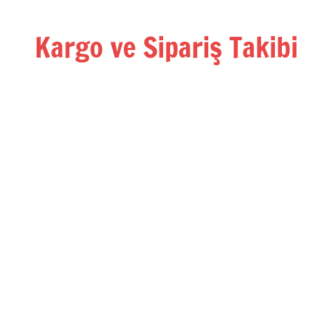
İçeriğe
geç
Kargo ve Sipariş Takibi
Kargo
Takip
Rehberi