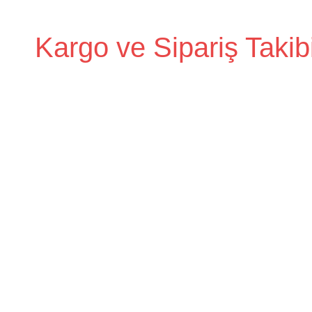
İçeriğe
geç
Kargo ve Sipariş Takib
Kargo
Takip
Rehberi