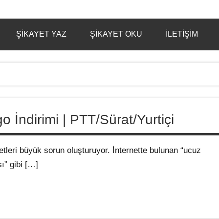
ŞIKAYET YAZ
ŞIKAYET OKU
İLETIŞIM
İndirimi | PTT/Sürat/Yurtiçi
tleri büyük sorun oluşturuyor. İnternette bulunan “ucuz
” gibi […]