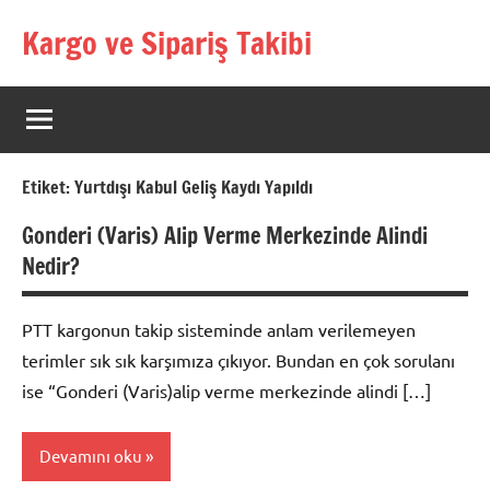
İçeriğe
Kargo ve Sipariş Takibi
geç
Kargo
Takip
Rehberi
Etiket:
Yurtdışı Kabul Geliş Kaydı Yapıldı
Gonderi (Varis) Alip Verme Merkezinde Alindi
Nedir?
PTT kargonun takip sisteminde anlam verilemeyen
terimler sık sık karşımıza çıkıyor. Bundan en çok sorulanı
ise “Gonderi (Varis)alip verme merkezinde alindi […]
Devamını oku