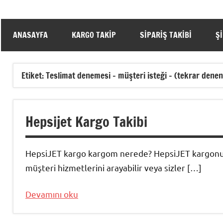
ANASAYFA
KARGO TAKIP
SIPARIŞ TAKIBI
Ş
Etiket:
Teslimat denemesi – müşteri isteği – (tekrar dene
Hepsijet Kargo Takibi
HepsiJET kargo kargom nerede? HepsiJET kargonuz
müşteri hizmetlerini arayabilir veya sizler […]
Devamını oku
Kargo