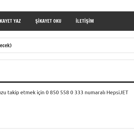
IKAYET YAZ
ŞIKAYET OKU
İLETIŞIM
necek)
u takip etmek için 0 850 558 0 333 numaralı HepsiJET