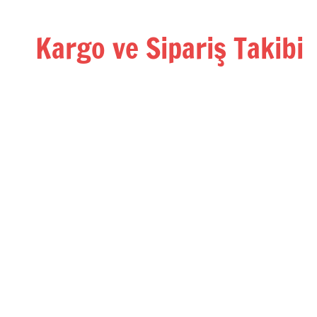
İçeriğe
geç
Kargo ve Sipariş Takibi
Kargo
Takip
Rehberi