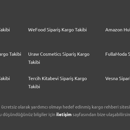
akibi
WeFood Sipariş Kargo Takibi
Amazon Hub
rgo Takibi
Uraw Cosmetics Sipariş Kargo
FullaModa S
Takibi
akibi
Tercih Kitabevi Sipariş Kargo
Vesna Sipar
Takibi
cretsiz olarak yardımcı olmayı hedef edinmiş kargo rehberi sitesidi
nu düşündüğünüz bilgiler için
iletişim
sayfasından bize ulaşabilirsin