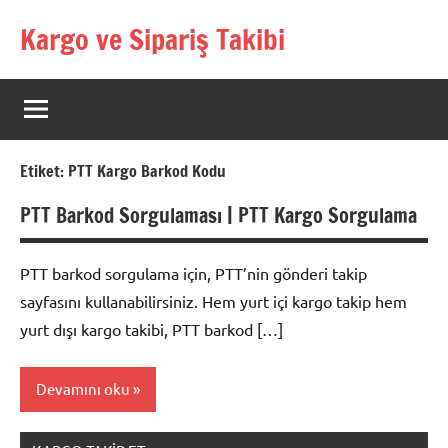
İçeriğe
Kargo ve Sipariş Takibi
geç
Kargo
Takip
Rehberi
Etiket:
PTT Kargo Barkod Kodu
PTT Barkod Sorgulaması | PTT Kargo Sorgulama
PTT barkod sorgulama için, PTT’nin gönderi takip
sayfasını kullanabilirsiniz. Hem yurt içi kargo takip hem
yurt dışı kargo takibi, PTT barkod […]
Devamını oku