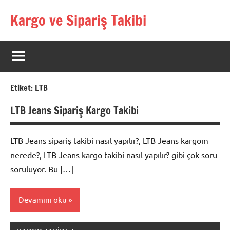
İçeriğe
Kargo ve Sipariş Takibi
geç
Kargo
Takip
Rehberi
Etiket:
LTB
LTB Jeans Sipariş Kargo Takibi
LTB Jeans sipariş takibi nasıl yapılır?, LTB Jeans kargom
nerede?, LTB Jeans kargo takibi nasıl yapılır? gibi çok soru
soruluyor. Bu […]
Devamını oku