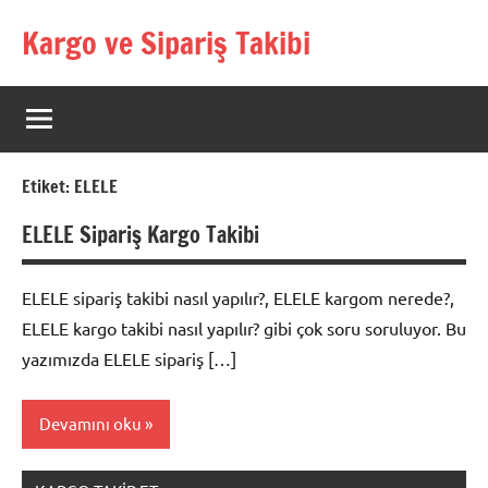
İçeriğe
Kargo ve Sipariş Takibi
geç
Kargo
Takip
Rehberi
Etiket:
ELELE
ELELE Sipariş Kargo Takibi
ELELE sipariş takibi nasıl yapılır?, ELELE kargom nerede?,
ELELE kargo takibi nasıl yapılır? gibi çok soru soruluyor. Bu
yazımızda ELELE sipariş […]
Devamını oku