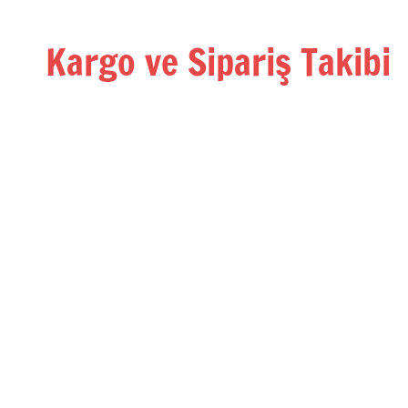
İçeriğe
geç
Kargo ve Sipariş Takibi
Kargo
Takip
Rehberi