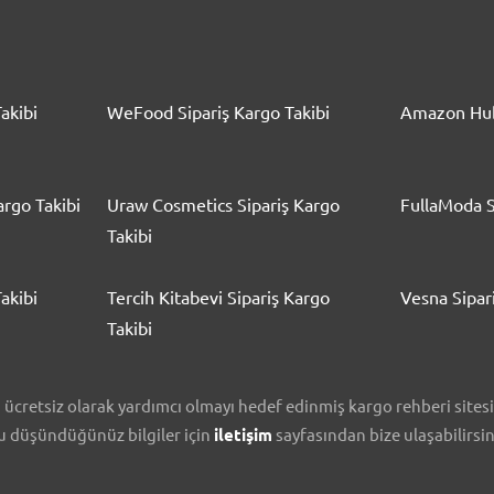
akibi
WeFood Sipariş Kargo Takibi
Amazon Hub
rgo Takibi
Uraw Cosmetics Sipariş Kargo
FullaModa S
Takibi
akibi
Tercih Kitabevi Sipariş Kargo
Vesna Sipar
Takibi
cretsiz olarak yardımcı olmayı hedef edinmiş kargo rehberi sitesidi
nu düşündüğünüz bilgiler için
iletişim
sayfasından bize ulaşabilirsin